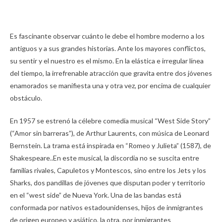
Es fascinante observar cuánto le debe el hombre moderno a los
antiguos y a sus grandes historias. Ante los mayores conflictos,
su sentir y el nuestro es el mismo. En la elástica e irregular línea
del tiempo, la irrefrenable atracción que gravita entre dos jóvenes
enamorados se manifiesta una y otra vez, por encima de cualquier
obstáculo.
En 1957 se estrenó la célebre comedia musical “West Side Story”
(“Amor sin barreras”), de Arthur Laurents, con música de Leonard
Bernstein. La trama está inspirada en “Romeo y Julieta” (1587), de
Shakespeare.
.
En este musical, la discordia no se suscita entre
familias rivales, Capuletos y Montescos, sino entre los Jets y los
Sharks, dos pandillas de jóvenes que disputan poder y territorio
en el “west side” de Nueva York. Una de las bandas está
conformada por nativos estadounidenses, hijos de inmigrantes
de origen europeo y asiático, la otra, por inmigrantes