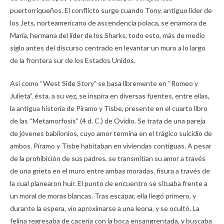
puertorriqueños. El conflicto surge cuando Tony, antiguo líder de
los Jets, norteamericano de ascendencia polaca, se enamora de
María, hermana del líder de los Sharks, todo esto, más de medio
siglo antes del discurso centrado en levantar un muro a lo largo
de la frontera sur de los Estados Unidos.
Así como “West Side Story” se basa libremente en “Romeo y
Julieta”, ésta, a su vez, se inspira en diversas fuentes, entre ellas,
la antigua historia de Píramo y Tisbe, presente en el cuarto libro
de las “Metamorfosis” (4 d. C.) de Ovidio. Se trata de una pareja
de jóvenes babilonios, cuyo amor termina en el trágico suicidio de
ambos. Píramo y Tisbe habitaban en viviendas contiguas. A pesar
de la prohibición de sus padres, se transmitían su amor a través
de una grieta en el muro entre ambas moradas, fisura a través de
la cual planearon huir. El punto de encuentro se situaba frente a
un moral de moras blancas. Tras escapar, ella llegó primero, y
durante la espera, vio aproximarse a una leona, y se ocultó. La
felina regresaba de cacería con la boca ensangrentada, y buscaba