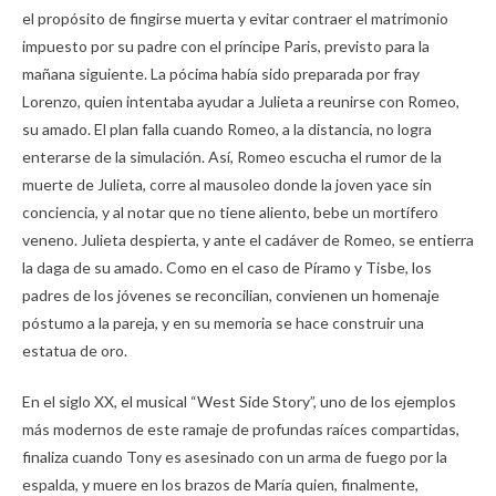
el propósito de fingirse muerta y evitar contraer el matrimonio
impuesto por su padre con el príncipe Paris, previsto para la
mañana siguiente. La pócima había sido preparada por fray
Lorenzo, quien intentaba ayudar a Julieta a reunirse con Romeo,
su amado. El plan falla cuando Romeo, a la distancia, no logra
enterarse de la simulación. Así, Romeo escucha el rumor de la
muerte de Julieta, corre al mausoleo donde la joven yace sin
conciencia, y al notar que no tiene aliento, bebe un mortífero
veneno. Julieta despierta, y ante el cadáver de Romeo, se entierra
la daga de su amado. Como en el caso de Píramo y Tisbe, los
padres de los jóvenes se reconcilian, convienen un homenaje
póstumo a la pareja, y en su memoria se hace construir una
estatua de oro.
En el siglo XX, el musical “West Side Story”,
uno de los ejemplos
más modernos de este ramaje de profundas raíces compartidas,
finaliza cuando Tony es asesinado con un arma de fuego por la
espalda, y muere en los brazos de María quien, finalmente,