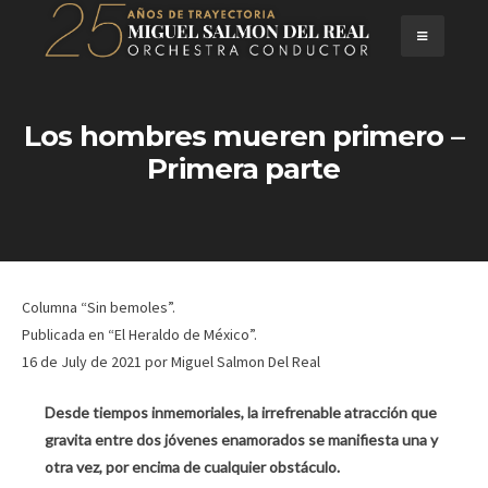
Skip
to
content
Los hombres mueren primero –
Primera parte
Columna “Sin bemoles”.
Publicada en “El Heraldo de México”.
16 de July de 2021
por
Miguel Salmon Del Real
Desde tiempos inmemoriales, la irrefrenable atracción que
gravita entre dos jóvenes enamorados se manifiesta una y
otra vez, por encima de cualquier obstáculo.