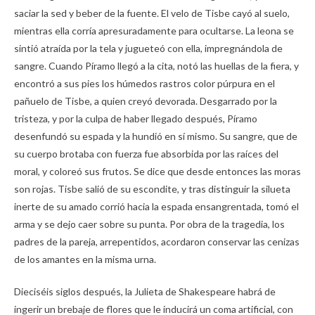
saciar la sed y beber de la fuente. El velo de Tisbe cayó al suelo,
mientras ella corría apresuradamente para ocultarse. La leona se
sintió atraída por la tela y jugueteó con ella, impregnándola de
sangre. Cuando Píramo llegó a la cita, notó las huellas de la fiera, y
encontró a sus pies los húmedos rastros color púrpura en el
pañuelo de Tisbe, a quien creyó devorada. Desgarrado por la
tristeza, y por la culpa de haber llegado después, Píramo
desenfundó su espada y la hundió en sí mismo. Su sangre, que de
su cuerpo brotaba con fuerza fue absorbida por las raíces del
moral, y coloreó sus frutos. Se dice que desde entonces las moras
son rojas. Tisbe salió de su escondite, y tras distinguir la silueta
inerte de su amado corrió hacia la espada ensangrentada, tomó el
arma y se dejo caer sobre su punta. Por obra de la tragedia, los
padres de la pareja, arrepentidos, acordaron conservar las cenizas
de los amantes en la misma urna.
Dieciséis siglos después, la Julieta de Shakespeare habrá de
ingerir un brebaje de flores que le inducirá un coma artificial, con